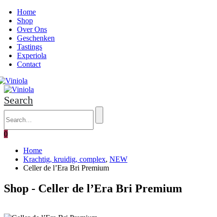
Home
Shop
Over Ons
Geschenken
Tastings
Experiola
Contact
Search
0
Home
Krachtig, kruidig, complex
,
NEW
Celler de l’Era Bri Premium
Shop - Celler de l’Era Bri Premium