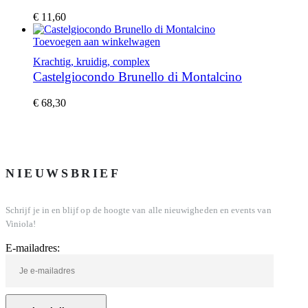
€
11,60
Toevoegen aan winkelwagen
Krachtig, kruidig, complex
Castelgiocondo Brunello di Montalcino
€
68,30
NIEUWSBRIEF
Schrijf je in en blijf op de hoogte van alle nieuwigheden en events van
Viniola!
E-mailadres: