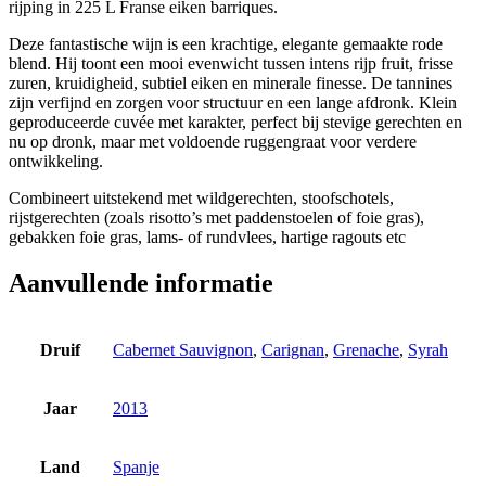
rijping in 225 L Franse eiken barriques.
Deze fantastische wijn is een krachtige, elegante gemaakte rode
blend. Hij toont een mooi evenwicht tussen intens rijp fruit, frisse
zuren, kruidigheid, subtiel eiken en minerale finesse. De tannines
zijn verfijnd en zorgen voor structuur en een lange afdronk. Klein
geproduceerde cuvée met karakter, perfect bij stevige gerechten en
nu op dronk, maar met voldoende ruggengraat voor verdere
ontwikkeling.
Combineert uitstekend met wildgerechten, stoofschotels,
rijstgerechten (zoals risotto’s met paddenstoelen of foie gras),
gebakken foie gras, lams- of rundvlees, hartige ragouts etc
Aanvullende informatie
Druif
Cabernet Sauvignon
,
Carignan
,
Grenache
,
Syrah
Jaar
2013
Land
Spanje